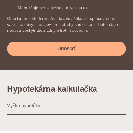
Mám záujem o zasielanie newslettera.
Odoslaním tohto formulára dávate súhlas so spracovaním
vašich osobných údajov pre potreby spoločnosti. Tieto údaje
nebudú poskytnuté žiadnym tretím osobám.
Odoslať
Hypotekárna kalkulačka
Výška hypotéky