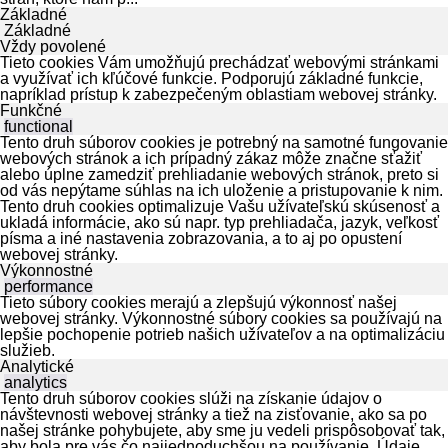
Základné
Základné
Vždy povolené
Tieto cookies Vám umožňujú prechádzať webovými stránkami
a využívať ich kľúčové funkcie. Podporujú základné funkcie,
napríklad prístup k zabezpečeným oblastiam webovej stránky.
Funkčné
functional
Tento druh súborov cookies je potrebný na samotné fungovanie
webových stránok a ich prípadný zákaz môže značne sťažiť
alebo úplne zamedziť prehliadanie webových stránok, preto si
od vás nepýtame súhlas na ich uloženie a pristupovanie k nim.
Tento druh cookies optimalizuje Vašu užívateľskú skúsenosť a
ukladá informácie, ako sú napr. typ prehliadača, jazyk, veľkosť
písma a iné nastavenia zobrazovania, a to aj po opustení
webovej stránky.
Výkonnostné
performance
Tieto súbory cookies merajú a zlepšujú výkonnosť našej
webovej stránky. Výkonnostné súbory cookies sa používajú na
lepšie pochopenie potrieb našich užívateľov a na optimalizáciu
služieb.
Analytické
analytics
Tento druh súborov cookies slúži na získanie údajov o
návštevnosti webovej stránky a tiež na zisťovanie, ako sa po
našej stránke pohybujete, aby sme ju vedeli prispôsobovať tak,
aby bola pre vás čo najjednoduchšou na používanie. Údaje