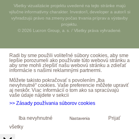
Všetky vizualizácie projektu uvedené na tejto stránke majú
výlučne informatívny charakter. Investor/i, developer a autor/i si
vyhradzujú právo na zmeny počas trvania príprav a výstavby
projektu.
© 2026 Lucron Group, a. s. / Všetky práva vyhradené.
Radi by sme použili voliteľné súbory cookies, aby sme
lepšie porozumeli ako používate túto webovú stránku a
aby sme mohli zlepšiť našu webovú stránku a zdieľať
informácie s našimi reklamnými partnermi.
Môžete takisto pokračovať s povolením „Iba
nevyhnutné“ cookies. Vaše preferencie môžete upraviť
aj neskôr. Viac informácií o tom ako sa spracúvajú
vaše údaje nájdete v sekcii
>> Zásady používania súborov cookies
Iba nevyhnutné
Prijať
Nastavenia
všetky