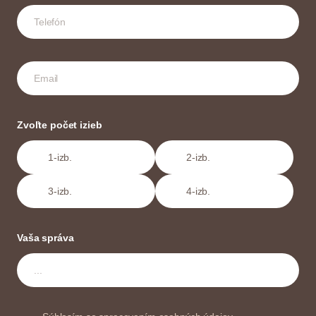
Zvoľte počet izieb
1-izb.
2-izb.
3-izb.
4-izb.
Vaša správa