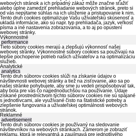
webových stránok a ich prípadný zákaz môže značne sťažiť
alebo úplne zamedziť prehliadanie webových stránok, preto si
od vás nepýtame súhlas na ich uloženie a pristupovanie k nim.
Tento druh cookies optimalizuje Vašu užívateľskú skúsenosť a
ukladá informácie, ako sú napr. typ prehliadača, jazyk, veľkosť
písma a iné nastavenia zobrazovania, a to aj po opustení
webovej stránky.
Výkonnostné
performance
Tieto súbory cookies merajú a zlepšujú výkonnosť našej
webovej stránky. Výkonnostné súbory cookies sa používajú na
lepšie pochopenie potrieb našich užívateľov a na optimalizáciu
služieb.
Analytické
analytics
Tento druh súborov cookies slúži na získanie údajov o
návštevnosti webovej stránky a tiež na zisťovanie, ako sa po
našej stránke pohybujete, aby sme ju vedeli prispôsobovať tak,
aby bola pre vás čo najjednoduchšou na používanie. Údaje
získané prostredníctvom týchto súborov cookies nie sú spájané
s jednotlivcami, ale využívané čisto na štatistické potreby a
zlepšenie fungovania a užívateľskej optimálnosti webových
stránok.
Reklamné
advertisement
Tento druh súborov cookies je používaný na sledovanie
návštevníkov na webových stránkach. Zámerom je zobraziť
reklamu, ktorá je relevantná a zaujímavá pre jednotlivého