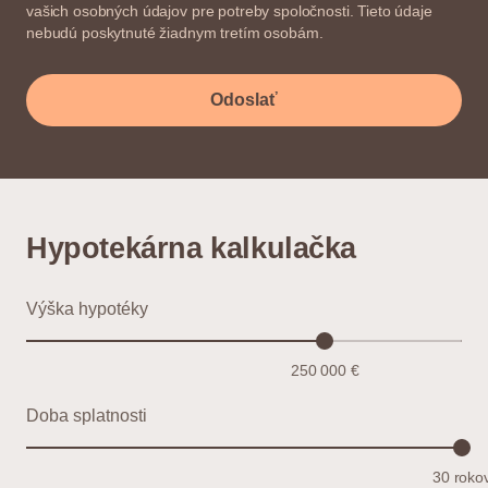
vašich osobných údajov pre potreby spoločnosti. Tieto údaje
nebudú poskytnuté žiadnym tretím osobám.
Odoslať
Hypotekárna kalkulačka
Výška hypotéky
250 000 €
Doba splatnosti
30 roko