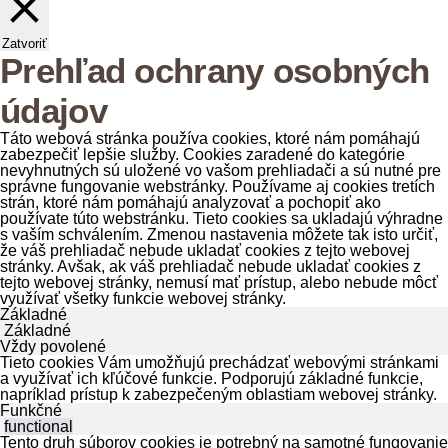
Zatvoriť
Prehľad ochrany osobných
údajov
Táto webová stránka používa cookies, ktoré nám pomáhajú
zabezpečiť lepšie služby. Cookies zaradené do kategórie
nevyhnutných sú uložené vo vašom prehliadači a sú nutné pre
správne fungovanie webstránky. Používame aj cookies tretích
strán, ktoré nám pomáhajú analyzovať a pochopiť ako
používate túto webstránku. Tieto cookies sa ukladajú výhradne
s vaším schválením. Zmenou nastavenia môžete tak isto určiť,
že váš prehliadač nebude ukladať cookies z tejto webovej
stránky. Avšak, ak váš prehliadač nebude ukladať cookies z
tejto webovej stránky, nemusí mať prístup, alebo nebude môcť
využívať všetky funkcie webovej stránky.
Základné
Základné
Vždy povolené
Tieto cookies Vám umožňujú prechádzať webovými stránkami
a využívať ich kľúčové funkcie. Podporujú základné funkcie,
napríklad prístup k zabezpečeným oblastiam webovej stránky.
Funkčné
functional
Tento druh súborov cookies je potrebný na samotné fungovanie