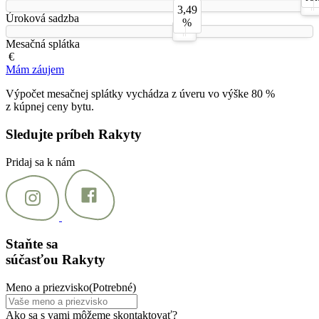
3,49
Úroková sadzba
%
Mesačná splátka
€
Mám záujem
Výpočet mesačnej splátky vychádza z úveru vo výške 80 %
z kúpnej ceny bytu.
Sledujte príbeh Rakyty
Pridaj sa k nám
Staňte sa
súčasťou Rakyty
Meno a priezvisko
(Potrebné)
Ako sa s vami môžeme skontaktovať?