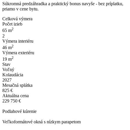
Súkromná predzáhradka a praktický bonus navyše - bez príplatku,
priamo v cene bytu.
Celková výmera
Počet izieb
2
65 m
2
Výmera interiéru
2
46 m
Výmera exteriéru
2
19 m
Stav
Voľný
Kolaudácia
2027
Mesačná splátka
825 €
Aktuálna cena
229 750 €
Podlahové kúrenie
Veľkoformátové okná s nízkym parapetom