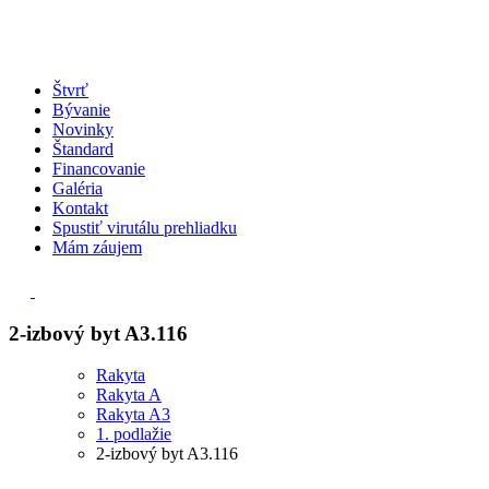
Štvrť
Bývanie
Novinky
Štandard
Financovanie
Galéria
Kontakt
Spustiť virutálu prehliadku
Mám záujem
2-izbový byt A3.116
Rakyta
Rakyta A
Rakyta A3
1. podlažie
2-izbový byt A3.116