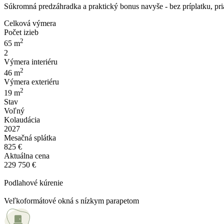
Súkromná predzáhradka a praktický bonus navyše - bez príplatku, pr
Celková výmera
Počet izieb
2
65 m
2
Výmera interiéru
2
46 m
Výmera exteriéru
2
19 m
Stav
Voľný
Kolaudácia
2027
Mesačná splátka
825 €
Aktuálna cena
229 750 €
Podlahové kúrenie
Veľkoformátové okná s nízkym parapetom