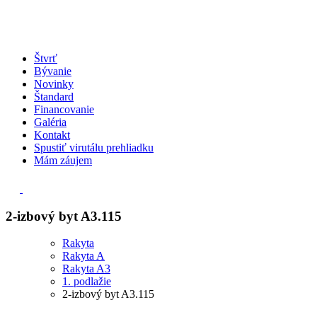
Štvrť
Bývanie
Novinky
Štandard
Financovanie
Galéria
Kontakt
Spustiť virutálu prehliadku
Mám záujem
2-izbový byt A3.115
Rakyta
Rakyta A
Rakyta A3
1. podlažie
2-izbový byt A3.115