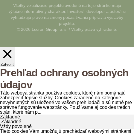
Všetky vizualizácie projektu uvedené na tejto stránke majú
výlučne informatívny charakter. Investor/i, developer a autor/i si
vyhradzujú právo na zmeny počas trvania príprav a výstavby
projektu.
© 2026 Lucron Group, a. s. / Všetky práva vyhradené.
Zatvoriť
Prehľad ochrany osobných
údajov
Táto webová stránka používa cookies, ktoré nám pomáhajú
zabezpečiť lepšie služby. Cookies zaradené do kategórie
nevyhnutných sú uložené vo vašom prehliadači a sú nutné pre
správne fungovanie webstránky. Používame aj cookies tretích
strán, ktoré nám p
...
Základné
Základné
Vždy povolené
Tieto cookies Vám umožňujú prechádzať webovými stránkami