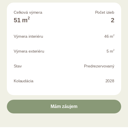
Celková výmera
Počet izieb
2
51 m
2
2
Výmera interiéru
46 m
2
Výmera exteriéru
5 m
Stav
Predrezervovaný
Kolaudácia
2028
Mám záujem