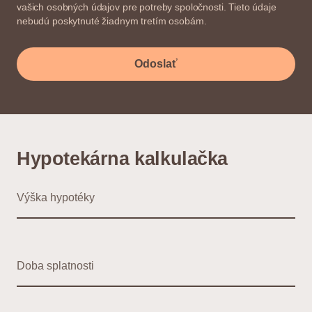
vašich osobných údajov pre potreby spoločnosti. Tieto údaje
nebudú poskytnuté žiadnym tretím osobám.
Odoslať
Hypotekárna kalkulačka
Výška hypotéky
Doba splatnosti