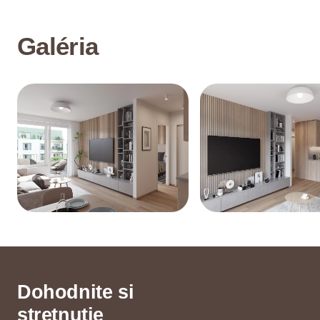
Galéria
Dohodnite si
stretnutie