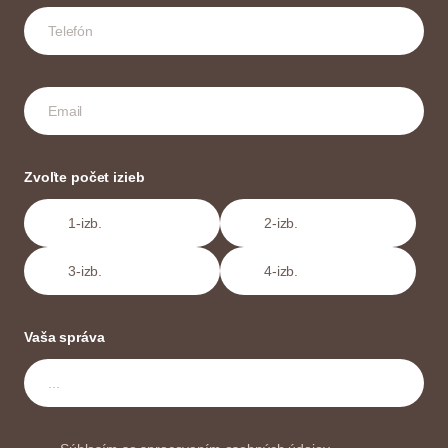
Zvoľte počet izieb
1-izb.
2-izb.
3-izb.
4-izb.
Vaša správa