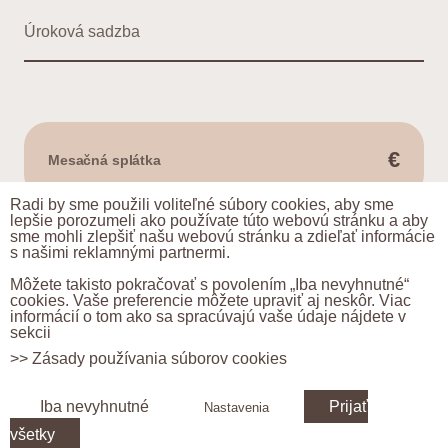
Úroková sadzba
€
Mesačná splátka
Radi by sme použili voliteľné súbory cookies, aby sme
lepšie porozumeli ako používate túto webovú stránku a aby
sme mohli zlepšiť našu webovú stránku a zdieľať informácie
Mám záujem
s našimi reklamnými partnermi.
Môžete takisto pokračovať s povolením „Iba nevyhnutné“
Výpočet mesačnej splátky vychádza z úveru vo výške 80 %
cookies. Vaše preferencie môžete upraviť aj neskôr. Viac
z kúpnej ceny bytu.
informácií o tom ako sa spracúvajú vaše údaje nájdete v
sekcii
>> Zásady používania súborov cookies
Iba nevyhnutné
Prijať
Nastavenia
Sledujte príbeh Rakyty
všetky