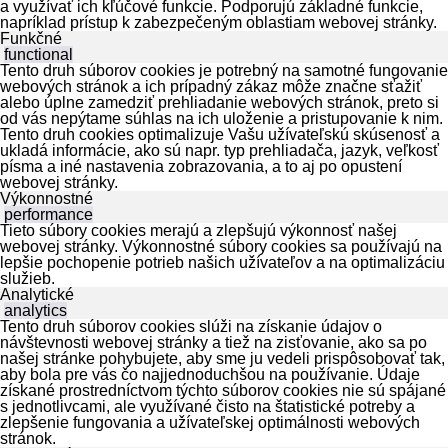
a využívať ich kľúčové funkcie. Podporujú základné funkcie,
napríklad prístup k zabezpečeným oblastiam webovej stránky.
Funkčné
functional
Tento druh súborov cookies je potrebný na samotné fungovanie
webových stránok a ich prípadný zákaz môže značne sťažiť
alebo úplne zamedziť prehliadanie webových stránok, preto si
od vás nepýtame súhlas na ich uloženie a pristupovanie k nim.
Tento druh cookies optimalizuje Vašu užívateľskú skúsenosť a
ukladá informácie, ako sú napr. typ prehliadača, jazyk, veľkosť
písma a iné nastavenia zobrazovania, a to aj po opustení
webovej stránky.
Výkonnostné
performance
Tieto súbory cookies merajú a zlepšujú výkonnosť našej
webovej stránky. Výkonnostné súbory cookies sa používajú na
lepšie pochopenie potrieb našich užívateľov a na optimalizáciu
služieb.
Analytické
analytics
Tento druh súborov cookies slúži na získanie údajov o
návštevnosti webovej stránky a tiež na zisťovanie, ako sa po
našej stránke pohybujete, aby sme ju vedeli prispôsobovať tak,
aby bola pre vás čo najjednoduchšou na používanie. Údaje
získané prostredníctvom týchto súborov cookies nie sú spájané
s jednotlivcami, ale využívané čisto na štatistické potreby a
zlepšenie fungovania a užívateľskej optimálnosti webových
stránok.