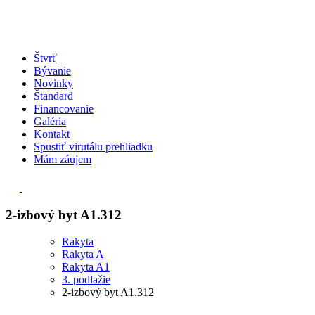
Štvrť
Bývanie
Novinky
Štandard
Financovanie
Galéria
Kontakt
Spustiť virutálu prehliadku
Mám záujem
2-izbový byt A1.312
Rakyta
Rakyta A
Rakyta A1
3. podlažie
2-izbový byt A1.312