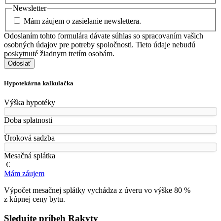
Newsletter
Mám záujem o zasielanie newslettera.
Odoslaním tohto formulára dávate súhlas so spracovaním vašich
osobných údajov pre potreby spoločnosti. Tieto údaje nebudú
poskytnuté žiadnym tretím osobám.
Odoslať
Hypotekárna kalkulačka
Výška hypotéky
Doba splatnosti
Úroková sadzba
Mesačná splátka
€
Mám záujem
Výpočet mesačnej splátky vychádza z úveru vo výške 80 %
z kúpnej ceny bytu.
Sledujte príbeh Rakyty