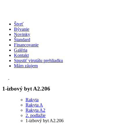
Štvrť
Bývanie
Novinky
Štandard
Financovanie
Galéria
Kontakt
Spustiť virutálu prehliadku
Mám záujem
1-izbový byt A2.206
Rakyta
Rakyta A
Rakyta A2
2. podlažie
1-izbový byt A2.206