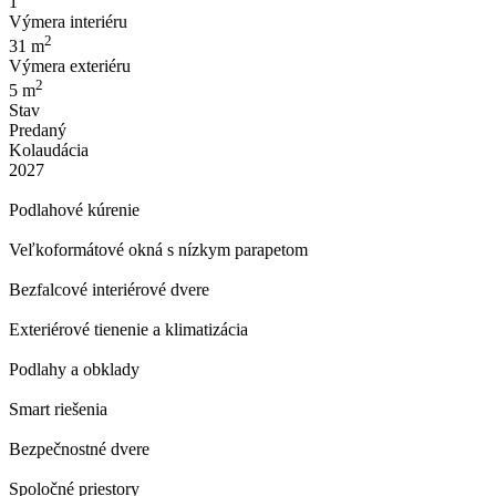
1
Výmera interiéru
2
31 m
Výmera exteriéru
2
5 m
Stav
Predaný
Kolaudácia
2027
Podlahové kúrenie
Veľkoformátové okná s nízkym parapetom
Bezfalcové interiérové dvere
Exteriérové tienenie a klimatizácia
Podlahy a obklady
Smart riešenia
Bezpečnostné dvere
Spoločné priestory