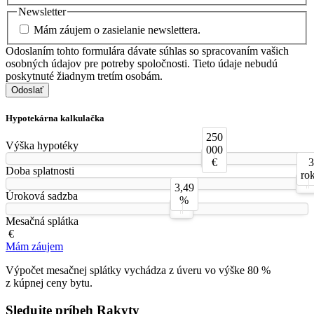
Newsletter
Mám záujem o zasielanie newslettera.
Odoslaním tohto formulára dávate súhlas so spracovaním vašich
osobných údajov pre potreby spoločnosti. Tieto údaje nebudú
poskytnuté žiadnym tretím osobám.
Odoslať
Hypotekárna kalkulačka
250
Výška hypotéky
000
€
3
Doba splatnosti
ro
3,49
Úroková sadzba
%
Mesačná splátka
€
Mám záujem
Výpočet mesačnej splátky vychádza z úveru vo výške 80 %
z kúpnej ceny bytu.
Sledujte príbeh Rakyty