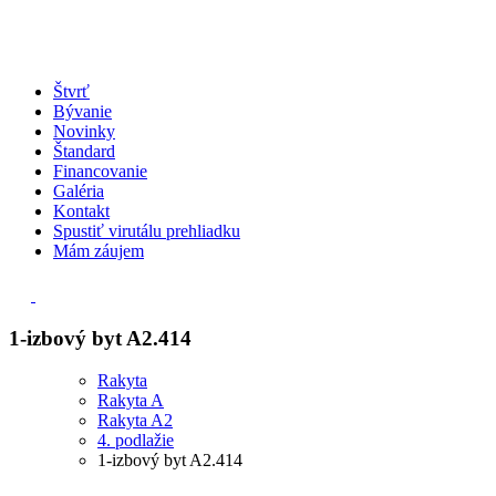
Štvrť
Bývanie
Novinky
Štandard
Financovanie
Galéria
Kontakt
Spustiť virutálu prehliadku
Mám záujem
1-izbový byt A2.414
Rakyta
Rakyta A
Rakyta A2
4. podlažie
1-izbový byt A2.414