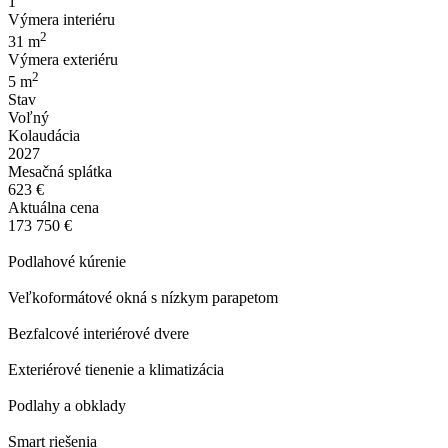
1
Výmera interiéru
2
31 m
Výmera exteriéru
2
5 m
Stav
Voľný
Kolaudácia
2027
Mesačná splátka
623 €
Aktuálna cena
173 750 €
Podlahové kúrenie
Veľkoformátové okná s nízkym parapetom
Bezfalcové interiérové dvere
Exteriérové tienenie a klimatizácia
Podlahy a obklady
Smart riešenia